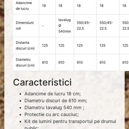
Adancime
18
18
18
18
18
de lucru
tavalug
Dimensiuni
550/45-
550/45-
550
-
Ø
roti
22.5
22.5
22.
540mm
Distanta
125
125
125
125
125
discuri (cm)
Diametru
610
610
610
610
610
discuri (cm)
Caracteristici
Adancime de lucru 18 cm;
Diametru discuri de 610 mm;
Diametru tavalug 540 mm ;
Protectie cu arc cauciuc;
Kit de lumini pentru transportul pe drumul
public;