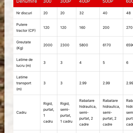
Denumire
300
300P
400P
500P
60
Nr discuri
20
20
32
40
48
Putere
120
120
160
200
270
tractor (CP)
Greutate
2000
2300
5800
6170
659
(Kg)
Latime de
3
3
4
5
6
lucru (m)
Latime
transport
3
3
2.99
2.99
2.9
(m)
Rabatare
Rabatare
Rab
Rigid,
Rigid,
hidraulica,
hidraulica,
hidr
purtat,
semi-
Cadru
semi-
semi-
sem
1
purtat,
purtat, 2
purtat, 2
purt
cadru
1 cadru
cadre
cadre
cad