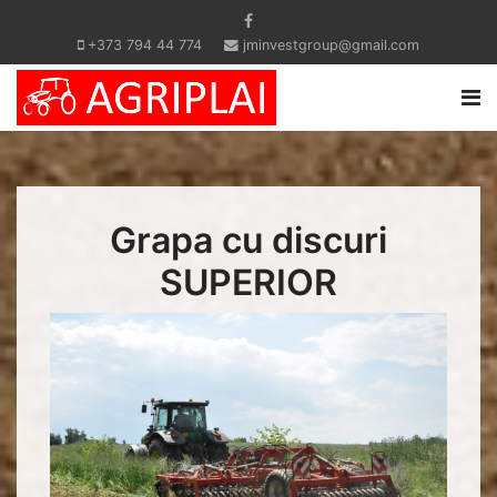
+373 794 44 774
jminvestgroup@gmail.com
Grapa cu discuri
SUPERIOR