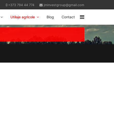
+373 794 44 774
jminvestgroup@gmail.com
Utilaje agricole
Blog
Contact